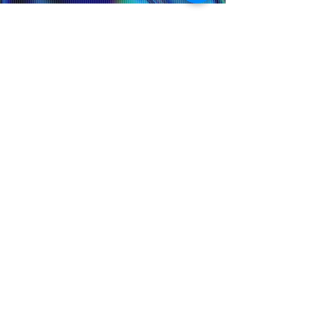
Selected case studies
Having worked with MRKTG
Heroes for the past year, I
have been absolutely
delighted. With their help, I
was able to increase the
visibility of my company on
social media and increase
traffic to my website.
Managing Director, FM Clinic
Our services