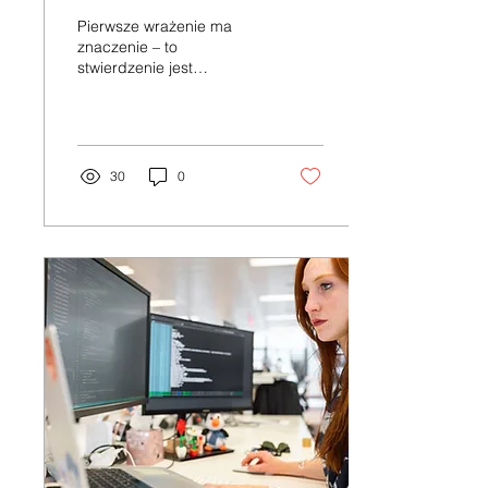
doświadczenia
Pierwsze wrażenie ma
użytkowników?
znaczenie – to
stwierdzenie jest
szczególnie prawdziwe w
kontekście stron
internetowych i aplikacji
mobilnych.
30
0