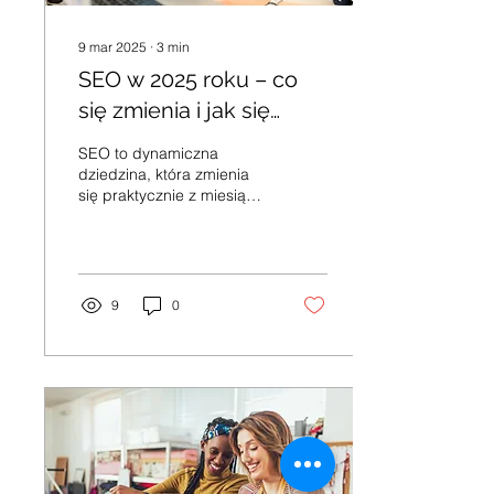
9 mar 2025
∙
3
min
SEO w 2025 roku – co
się zmienia i jak się
przygotować?
SEO to dynamiczna
dziedzina, która zmienia
się praktycznie z miesiąca
na miesiąc. To, co działało
jeszcze rok temu, dziś
może nie przynosić
9
0