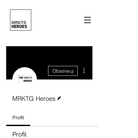
Więcej działań
Obserwuj
Pisarz
MRKTG Heroes
Profil
Profil