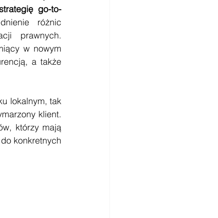
trategię go-to-
dnienie różnic 
cji prawnych. 
emiący w nowym 
rencją, a także 
ku lokalnym, tak 
arzony klient. 
w, którzy mają 
 do konkretnych 