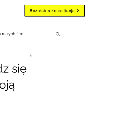
Bezpłatna konsultacja
a małych firm
z się
oją