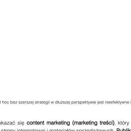
hoc bez szerszej strategii w dłuższej perspektywie jest nieefektywne
kazać się 
content marketing (marketing treści)
, któr
strony internetowej i materiałów sprzedażowych. 
Publi