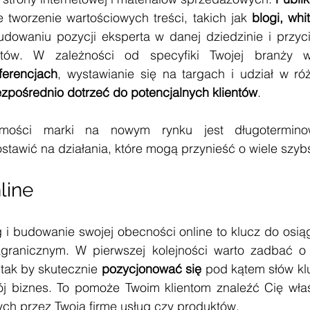
e tworzenie wartościowych treści, takich jak 
blogi, wh
owaniu pozycji eksperta w danej dziedzinie i przyci
ferencjach
, wystawianie się na targach i udział w róż
zpośrednio dotrzeć do potencjalnych klientów
.
mości marki na nowym rynku jest długoterminową
tawić na działania, które mogą przynieść o wiele szybs
line
 i budowanie swojej obecności online to klucz do osiąg
ranicznym. W pierwszej kolejności warto zadbać o
 tak by skutecznie 
pozycjonować się
 pod kątem słów kl
wój biznes. To pomoże Twoim klientom znaleźć Cię właś
ch przez Twoją firmę usług czy produktów. 