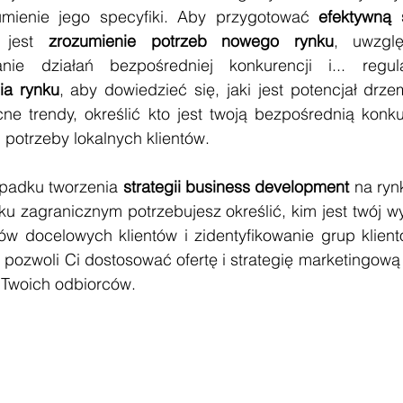
umienie jego specyfiki. Aby przygotować 
efektywną s
 jest 
zrozumienie potrzeb nowego rynku
, uwzglę
nie działań bezpośredniej konkurencji i... regula
ia rynku
, aby dowiedzieć się, jaki jest potencjał drz
cne trendy, określić kto jest twoją bezpośrednią konku
i potrzeby lokalnych klientów.
padku tworzenia 
strategii business development 
na ryn
 zagranicznym potrzebujesz określić, kim jest twój wym
w docelowych klientów i zidentyfikowanie grup klientó
 pozwoli Ci dostosować ofertę i strategię marketingową
i Twoich odbiorców.