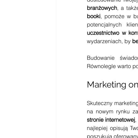
branżowych
, a takż
booki
, pomoże w bud
uczestnictwo w kon
wydarzeniach, by 
be
Budowanie świado
Równolegle warto pos
Marketing on
Skuteczny marketing
na nowym rynku zag
stronie internetowej
,
najlepiej opisują T
poszukują oferowany