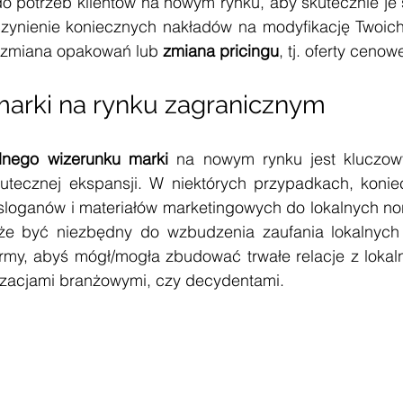
do potrzeb klientów na nowym rynku, aby skutecznie je 
ynienie koniecznych nakładów na modyfikację Twoich
. zmiana opakowań lub 
zmiana pricingu
, tj. oferty cenowe
arki na rynku zagranicznym
dnego wizerunku marki
 na nowym rynku jest kluczow
utecznej ekspansji. W niektórych przypadkach, koni
sloganów i materiałów marketingowych do lokalnych nor
e być niezbędny do wzbudzenia zaufania lokalnych 
firmy, abyś mógł/mogła zbudować trwałe relacje z lokal
izacjami branżowymi, czy decydentami.