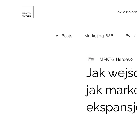
Jak działa
All Posts
Marketing B2B
Rynki
MRKTG Heroes
3 l
Marketing B2C
Web design
Jak wejś
jak mark
ekspans