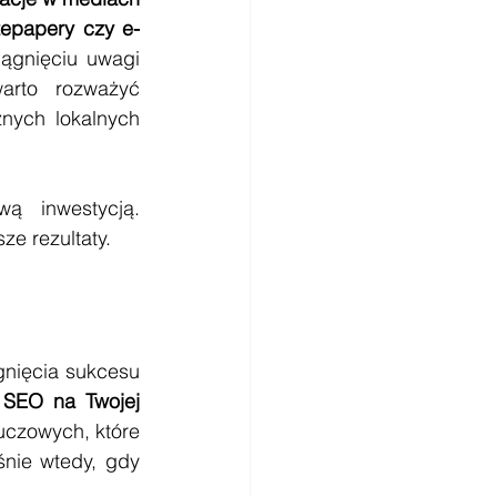
itepapery czy e-
ągnięciu uwagi 
potencjalnych klientów. W zależności od specyfiki Twojej branży warto rozważyć 
nych lokalnych 
 inwestycją. 
ze rezultaty.
nięcia sukcesu 
 
SEO na Twojej 
uczowych, które 
nie wtedy, gdy 