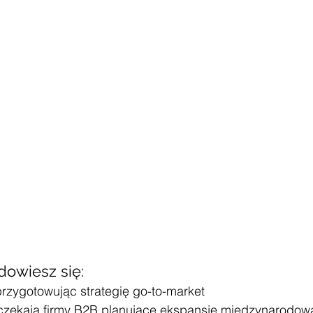
dowiesz się:
rzygotowując strategię go-to-market
 czekają firmy B2B planujące ekspansję międzynarodow