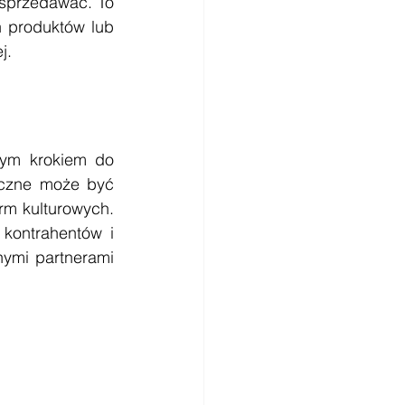
sprzedawać. To 
 produktów lub 
j. 
ym krokiem do 
eczne może być 
m kulturowych. 
kontrahentów i 
nymi partnerami 