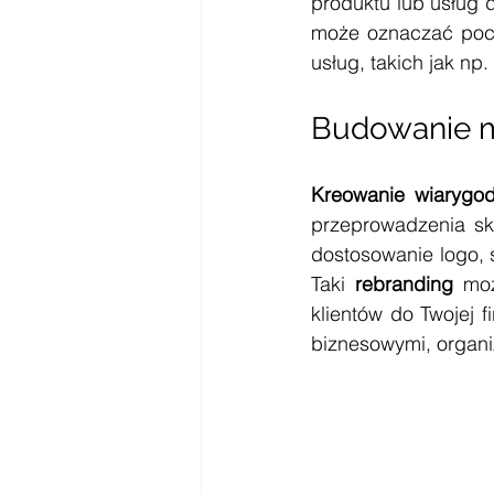
produktu lub usług 
może oznaczać pocz
usług, takich jak np
Budowanie m
Kreowanie wiarygo
przeprowadzenia sk
dostosowanie logo, 
Taki 
rebranding
 moż
klientów do Twojej 
biznesowymi, organ