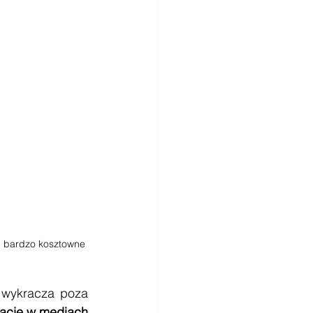
 i bardzo kosztowne
y wykracza poza 
kacje w mediach 