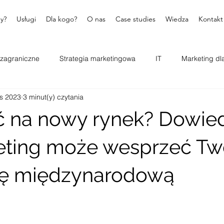
my?
Usługi
Dla kogo?
O nas
Case studies
Wiedza
Kontakt
 zagraniczne
Strategia marketingowa
IT
Marketing dl
is 2023
3 minut(y) czytania
ć na nowy rynek? Dowied
eting może wesprzeć Tw
ję międzynarodową