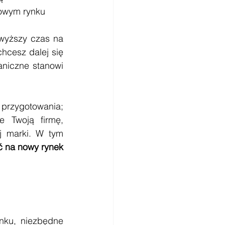
nowym rynku
wyższy czas na 
hcesz dalej się 
niczne stanowi 
przygotowania; 
 Twoją firmę, 
j marki. W tym 
ć na nowy rynek 
ku, niezbędne 