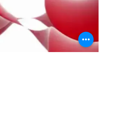
CUSTOMER REVIEW
“First of all, I would like to express
my sincere thanks to our amazing
team (...)
Your commitment to
innovation and collaboration sets