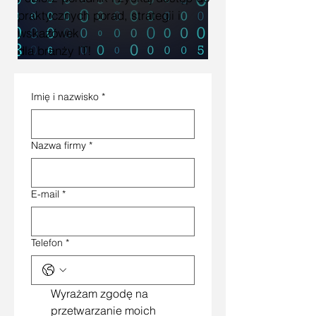
praktycznych porad, strategii i
wskazówek
dla branży IT!
Imię i nazwisko
*
Nazwa firmy
*
E-mail
*
Telefon
*
Wyrażam zgodę na 
przetwarzanie moich 